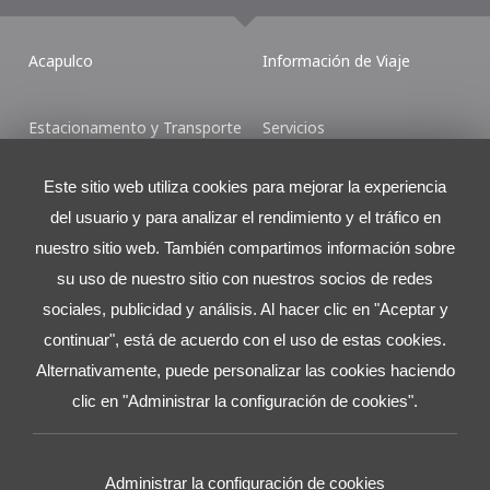
Acapulco
Información de Viaje
Estacionamento y Transporte
Servicios
Este sitio web utiliza cookies para mejorar la experiencia
Tiendas y Restaurantes
Mapas del Aeropuerto
del usuario y para analizar el rendimiento y el tráfico en
nuestro sitio web. También compartimos información sobre
Contáctenos
su uso de nuestro sitio con nuestros socios de redes
Torre Latitud
sociales, publicidad y análisis. Al hacer clic en "Aceptar y
Ave. Lázaro Cárdenas No. 2225 L.501 (Piso 5)
continuar", está de acuerdo con el uso de estas cookies.
Col. Valle Ote., San Pedro Garza Garcia, N.L., México.
Alternativamente, puede personalizar las cookies haciendo
C.P. 66269
clic en "Administrar la configuración de cookies".
Tel:
+52 81 8625.4300
Administrar la configuración de cookies